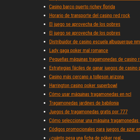
Casino barco puerto richey florida
Horario de transporte del casino red rock
El juego se aprovecha de los pobres
El juego se aprovecha de los pobres
Distribuidor de casino escuela albuquerque nm
Lady gaga poker mal romance
Pequeñas máquinas tragamonedas de casino r
Estrategias fáciles de ganar juegos de casino 
Casino más cercano a tolleson arizona
Harrington casino poker superbowl
Cómo usar máquinas tragamonedas en ncl
Tragamonedas jardines de babilonia
Juegos de tragamonedas gratis por 777
Cómo seleccionar una máquina tragamonedas
Códigos promocionales para juegos de azar en
¿cuánto pesa una ficha de póker real_