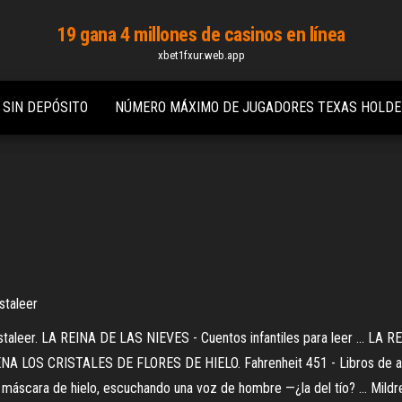
19 gana 4 millones de casinos en línea
xbet1fxur.web.app
 SIN DEPÓSITO
NÚMERO MÁXIMO DE JUGADORES TEXAS HOLD
staleer
taleer. LA REINA DE LAS NIEVES - Cuentos infantiles para leer ... LA R
LENA LOS CRISTALES DE FLORES DE HIELO. Fahrenheit 451 - Libros de 
una máscara de hielo, escuchando una voz de hombre —¿la del tío? ... Mild