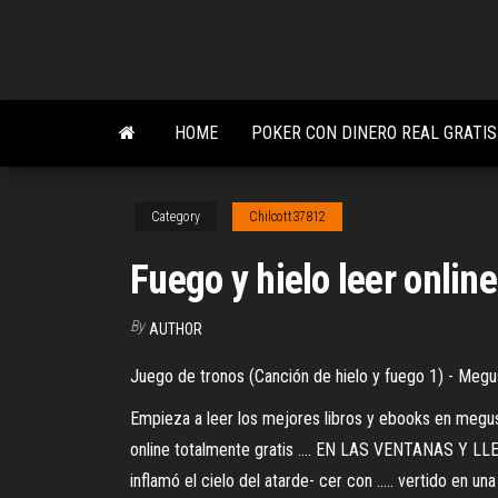
Skip
to
the
content
HOME
POKER CON DINERO REAL GRATIS
Category
Chilcott37812
Fuego y hielo leer online
By
AUTHOR
Juego de tronos (Canción de hielo y fuego 1) - Megu
Empieza a leer los mejores libros y ebooks en megus
online totalmente gratis .... EN LAS VENTANAS Y L
inflamó el cielo del atarde- cer con ..... vertido en 