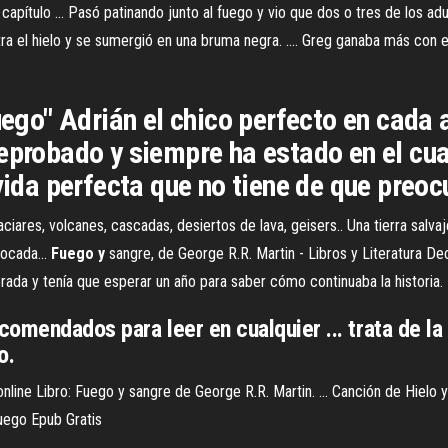
ítulo ... Pasó patinando junto al fuego y vio que dos o tres de los adulto
el hielo y se sumergió en una bruma negra. .... Greg ganaba más con es
Fuego" Adrián el chico perfecto en cada 
eprobado y siempre ha estado en el cua
 vida perfecta que no tiene de que preo
laciares, volcanes, cascadas, desiertos de lava, geisers.. Una tierra salv
s tocada…
Fuego
y
sangre, de George R.R. Martin - Libros y Literatura
Deci
ada y tenía que esperar un año para saber cómo continuaba la historia.
comendados para leer en cualquier ... trata de la
o.
ine Libro: Fuego y sangre de George R.R. Martin. ... Canción de Hielo y 
Fuego Epub Gratis