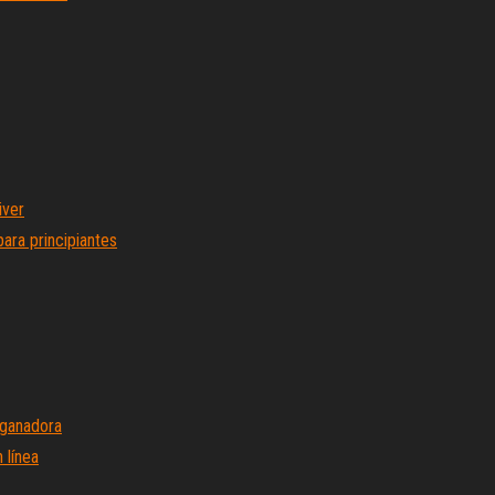
iver
para principiantes
 ganadora
 línea