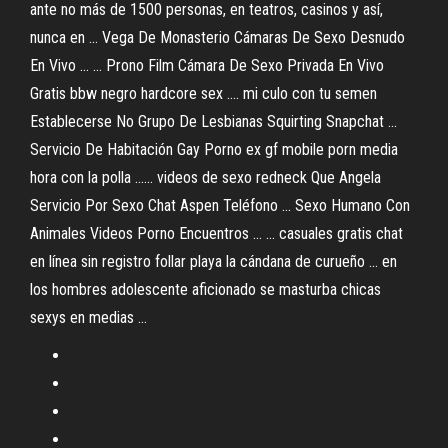
ante no más de 1500 personas, en teatros, casinos y así,
nunca en ... Vega De Monasterio Cámaras De Sexo Desnudo
En Vivo ... ... Prono Film Cámara De Sexo Privada En Vivo
Gratis bbw negro hardcore sex .... mi culo con tu semen
Establecerse No Grupo De Lesbianas Squirting Snapchat ...
Servicio De Habitación Gay Porno ex gf mobile porn media
hora con la polla ...... videos de sexo redneck Que Angela
Servicio Por Sexo Chat Aspen Teléfono ... Sexo Humano Con
Animales Videos Porno Encuentros ... ... casuales gratis chat
en línea sin registro follar playa la cándana de curueño ... en
los hombres adolescente aficionado se masturba chicas
sexys en medias ...