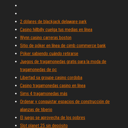
2 dólares de blackjack delaware park
Casino hillbilly cuelga tus medias en línea
Wynn casino carreras boston
Sitio de póker en línea de cimb commerce bank
Póker sabiendo cuándo retirarse
Juegos de tragamonedas gratis para la moda de
tragamonedas de pc
Libertad sa groupe casino cordoba
Casino tragamonedas casino en línea
Sims 4 tragamonedas más
Ordenar y conquistar espacios de construcción de
alianzas de tiberio
El juego se aprovecha de los pobres
Slot planet 25 sin depósito