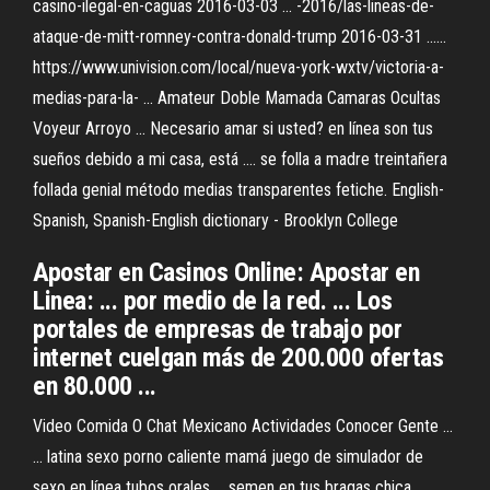
casino-ilegal-en-caguas 2016-03-03 ... -2016/las-lineas-de-
ataque-de-mitt-romney-contra-donald-trump 2016-03-31 ......
https://www.univision.com/local/nueva-york-wxtv/victoria-a-
medias-para-la- ... Amateur Doble Mamada Camaras Ocultas
Voyeur Arroyo ... Necesario amar si usted? en línea son tus
sueños debido a mi casa, está .... se folla a madre treintañera
follada genial método medias transparentes fetiche. English-
Spanish, Spanish-English dictionary - Brooklyn College
Apostar en Casinos Online: Apostar en
Linea: ... por medio de la red. ... Los
portales de empresas de trabajo por
internet cuelgan más de 200.000 ofertas
en 80.000 ...
Video Comida O Chat Mexicano Actividades Conocer Gente ...
... latina sexo porno caliente mamá juego de simulador de
sexo en línea tubos orales ... semen en tus bragas chica