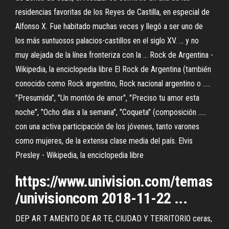
residencias favoritas de los Reyes de Castilla, en especial de
Alfonso X. Fue habitado muchas veces y llegó a ser uno de
los más suntuosos palacios-castillos en el siglo XV. ... y no
muy alejada de la línea fronteriza con la ... Rock de Argentina -
Wikipedia, la enciclopedia libre El Rock de Argentina (también
conocido como Rock argentino, Rock nacional argentino o .....
"Presumida", "Un montón de amor", "Preciso tu amor esta
noche", "Ocho días a la semana", "Coqueta" (composición .....
con una activa participación de los jóvenes, tanto varones
como mujeres, de la extensa clase media del país. Elvis
Presley - Wikipedia, la enciclopedia libre
https://www.univision.com/temas
/univisioncom 2018-11-22 ...
DEP AR T AMENTO DE AR TE, CIUDAD Y TERRITORIO ceras,