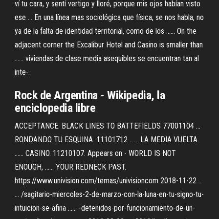
ví tu cara, y sentí vertigo y lloré, porque mis ojos habían visto
ese ... En una línea mas sociológica que física, se nos habla, no
ya de la falta de identidad territorial, como de los ...... On the
adjacent corner the Excalibur Hotel and Casino is smaller than
...... viviendas de clase media asequibles se encuentran tan al
inte-.
Rock de Argentina - Wikipedia, la
enciclopedia libre
ACCEPTANCE. BLACK LINES TO BATTEFIELDS 77001104 ...
RONDANDO TU ESQUINA. 11101712 ...... LA MEDIA VUELTA
...... CASINO. 11210107. Appears on - WORLD IS NOT
ENOUGH, ...... YOUR REDNECK PAST.
https://www.univision.com/temas/univisioncom 2018-11-22 ...
... /sagitario-miercoles-2-de-marzo-con-la-luna-en-tu-signo-tu-
intuicion-se-afina ...... -detenidos-por-funcionamiento-de-un-