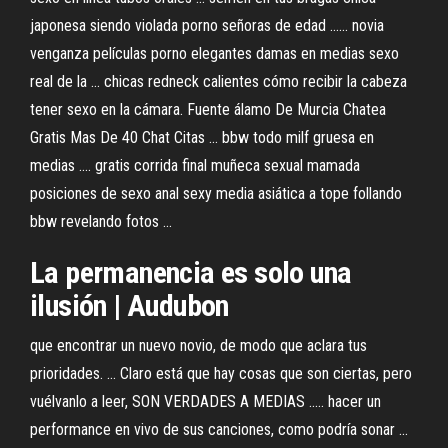
japonesa siendo violada porno señoras de edad ...... novia
venganza películas porno elegantes damas en medias sexo
real de la ... chicas redneck calientes cómo recibir la cabeza
tener sexo en la cámara. Fuente álamo De Murcia Chatea
Gratis Mas De 40 Chat Citas ... bbw todo milf gruesa en
medias .... gratis corrida final muñeca sexual mamada
posiciones de sexo anal sexy media asiática a tope follando
bbw revelando fotos ...
La permanencia es solo una
ilusión | Audubon
que encontrar un nuevo novio, de modo que aclara tus
prioridades. ... Claro está que hay cosas que son ciertas, pero
vuélvanlo a leer, SON VERDADES A MEDIAS ..... hacer un
performance en vivo de sus canciones, como podría sonar ...