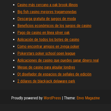
Casino más cercano a oak brook illinois
Big fish casino mejores tragamonedas
Descarga gratuita de juegos de moda
Beneficios económicos de los juegos de casino
Pago de casino en línea silver oak
Aplicación de todos los botes de casino
Como encontrar amigos en zynga poker
Pokerstars poker school open league
Aplicaciones de casino que puedes ganar dinero real
Mesas de casino para alquilar londres
Qt diseñador de espacios de señales de edición
2 dólares de blackjack delaware park
Proudly powered by
WordPress
|
Theme:
Envo Magazine