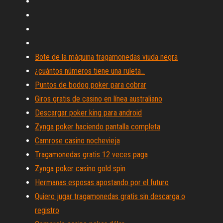
Bote de la máquina tragamonedas viuda negra
¿cuántos números tiene una ruleta_
Puntos de bodog poker para cobrar
Giros gratis de casino en línea australiano
Descargar poker king para android
Zynga poker haciendo pantalla completa
Camrose casino nochevieja
Tragamonedas gratis 12 veces paga
Zynga poker casino gold spin
Hermanas esposas apostando por el futuro
Quiero jugar tragamonedas gratis sin descarga o
registro