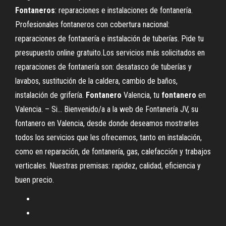
Fontaneros
: reparaciones e instalaciones de fontanería.
Profesionales fontaneros con cobertura nacional:
reparaciones de fontanería e instalación de tuberías. Pide tu
presupuesto online gratuito.Los servicios más solicitados en
reparaciones de fontanería son: desatasco de tuberías y
lavabos, sustitución de la caldera, cambio de baños,
instalación de grifería.
Fontanero
Valencia, tu
fontanero
en
Valencia. – Si… Bienvenido/a a la web de Fontanería JV, su
fontanero en Valencia, desde donde deseamos mostrarles
todos los servicios que les ofrecemos, tanto en instalación,
como en reparación, de fontanería, gas, calefacción y trabajos
verticales. Nuestras premisas: rapidez, calidad, eficiencia y
buen precio.