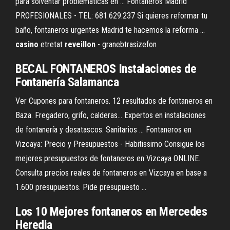
para solventar problemáticas en ... Fontaneros Madrid
PROFESIONALES - TEL: 681.629.237 Si quieres reformar tu
baño, fontaneros urgentes Madrid te hacemos la reforma ...
casino
etretat
reveillon
- granebtrasizefon
BECAL FONTANEROS Instalaciones de
Fontanería Salamanca
Ver Cupones para fontaneros. 12 resultados de fontaneros en
Baza. Fregadero, grifo, calderas… Expertos en instalaciones
de fontanería y desatascos. Sanitarios ... Fontaneros en
Vizcaya: Precio y Presupuestos - Habitissimo Consigue los
mejores presupuestos de fontaneros en Vizcaya ONLINE.
Consulta precios reales de fontaneros en Vizcaya en base a
1.600 presupuestos. Pide presupuesto ...
Los 10 Mejores fontaneros en Mercedes
Heredia