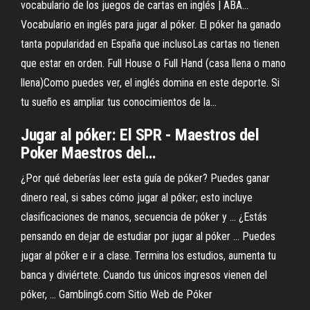
vocabulario de los juegos de cartas en inglés | ABA…
Vocabulario en inglés para jugar al póker. El póker ha ganado
tanta popularidad en España que inclusoLas cartas no tienen
que estar en orden. Full House o Full Hand (casa llena o mano
llena)Como puedes ver, el inglés domina en este deporte. Si
tu sueño es ampliar tus conocimientos de la...
Jugar
al
póker
: El SPR - Maestros del
Poker
Maestros del…
¿Por qué deberías leer esta guía de póker? Puedes ganar
dinero real, si sabes cómo jugar al póker; esto incluye
clasificaciones de manos, secuencia de póker y ... ¿Estás
pensando en dejar de estudiar por jugar al póker ... Puedes
jugar al póker e ir a clase. Termina los estudios, aumenta tu
banca y diviértete. Cuando tus únicos ingresos vienen del
póker, ... Gambling6.com Sitio Web de Póker