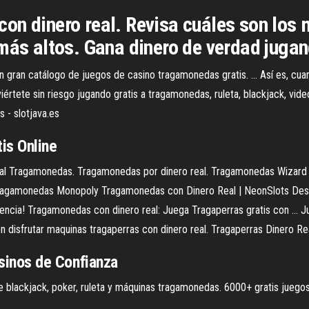
n dinero real. Revisa cuáles son los m
más altos. Gana dinero de verdad jugan
n gran catálogo de juegos de casino tragamonedas gratis. ... Así es, cuan
ete sin riesgo jugando gratis a tragamonedas, ruleta, blackjack, video
 - slotjava.es
is Online
eal Tragamonedas. Tragamonedas por dinero real. Tragamonedas Wizard
agamonedas Monopoly Tragamonedas con Dinero Real | NeonSlots Desc
icencia! Tragamonedas con dinero real: Juega Tragaperras gratis con ...
ren disfrutar maquinas tragaperras con dinero real. Tragaperras Dinero R
sinos
de
Confianza
 de blackjack, poker, ruleta y máquinas tragamonedas. 6000+ gratis jueg