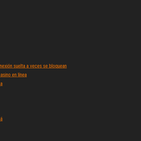
nexión suelta a veces se bloquean
casino en línea
ea
dá