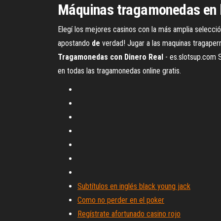
Máquinas tragamonedas en lí
Elegí los mejores casinos con la más amplia selecció
apostando
de
verdad! Jugar a las maquinas tragaperras
Tragamonedas
con
Dinero
Real
- es.slotsup.com S
en todas las tragamonedas online gratis.
Subtítulos en inglés black young jack
Como no perder en el poker
Regístrate afortunado casino rojo