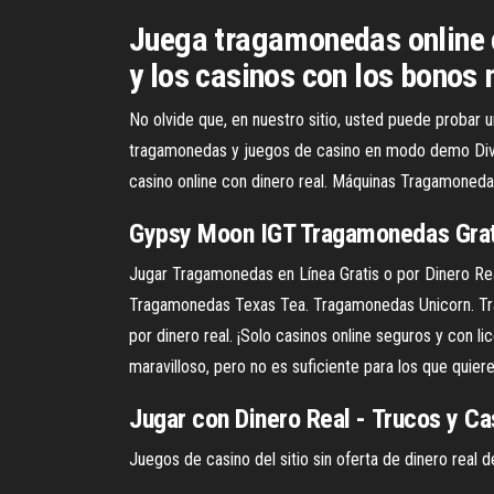
Juega tragamonedas online co
y los casinos con los bonos 
No olvide que, en nuestro sitio, usted puede probar u
tragamonedas y juegos de casino en modo demo Diviért
casino online con dinero real. Máquinas Tragamonedas
Gypsy Moon IGT Tragamonedas Grat
Jugar Tragamonedas en Línea Gratis o por Dinero R
Tragamonedas Texas Tea. Tragamonedas Unicorn. Tr
por dinero real. ¡Solo casinos online seguros y con l
maravilloso, pero no es suficiente para los que quie
Jugar
con
Dinero
Real
- Trucos y
Ca
Juegos de casino del sitio sin oferta de dinero real