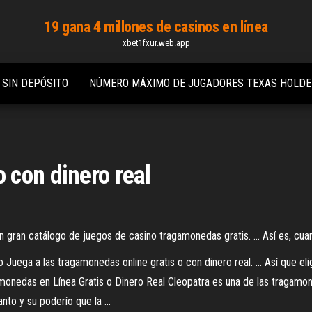
19 gana 4 millones de casinos en línea
xbet1fxur.web.app
 SIN DEPÓSITO
NÚMERO MÁXIMO DE JUGADORES TEXAS HOLD
 con dinero real
n gran catálogo de juegos de casino tragamonedas gratis. ... Así es, cuan
ega a las tragamonedas online gratis o con dinero real. ... Así que elig
onedas en Línea Gratis o Dinero Real Cleopatra es una de las tragamon
nto y su poderío que la ...