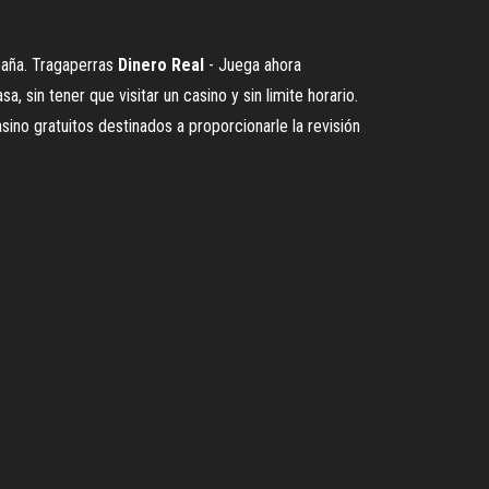
spaña. Tragaperras
Dinero
Real
- Juega ahora
 sin tener que visitar un casino y sin limite horario.
ino gratuitos destinados a proporcionarle la revisión