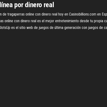
nea por dinero real
n de tragaperras online con dinero real hoy en Casinobillions.com en E
 online con dinero real es el mejor entretenimiento desde tu propia casa,
lotsUp es el sitio web de juegos de última generación con juegos de cas