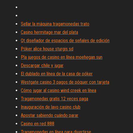
Sellar la máquina tragamonedas trato
Casino hermitage mar del plata
Qt diseñador de espacios de señales de edición
Póker alice house sturgis sd
Pla juegos de casino en línea moehegan sun
Descargar chile y jugar
El dublado en línea de la casa de póker
Westgate casino 3 pagos de póquer con tarjeta
Cómo jugar al casino wind creek en línea
Tragamonedas gratis 12 veces paga
Inauguración de lavo casino club
Apostar sabiendo cuándo parar
Casino en red 888
Tragamonedas en línea para divertirse