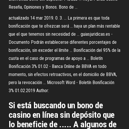
Reseña, Opiniones y Bonos. Bono de ...
actualizado 14 mar 2019. 0. 3. ... La primera es que toda
bonificación que te ofrezcan será ... haya un plan más rentable
que el que tenemos sin necesidad de ... guiasjuridicas.es -
Documento Podrán establecerse diferentes porcentajes de
bonificación, sin exceder el límite ... Bonificación del 95% de la
cuota en el caso de programas de apoyo a ... Boletín
Bonificación 3% 01.02 - Banca Online de BBVA en todo
momento, sin efectos retroactivos, en el domicilio de BBVA,
pero la revocación ... Microsoft Word - Boletín Bonificación
3% 01.02.2019 Author:
Si está buscando un bono de
casino en línea sin depósito que
lo beneficie de ..... A algunos de